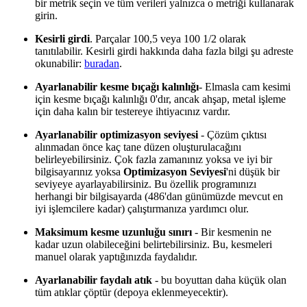
bir metrik seçin ve tüm verileri yalnızca o metriği kullanarak
girin.
Kesirli girdi
. Parçalar 100,5 veya 100 1/2 olarak
tanıtılabilir. Kesirli girdi hakkında daha fazla bilgi şu adreste
okunabilir:
buradan
.
Ayarlanabilir kesme bıçağı kalınlığı
- Elmasla cam kesimi
için kesme bıçağı kalınlığı 0'dır, ancak ahşap, metal işleme
için daha kalın bir testereye ihtiyacınız vardır.
Ayarlanabilir optimizasyon seviyesi
- Çözüm çıktısı
alınmadan önce kaç tane düzen oluşturulacağını
belirleyebilirsiniz. Çok fazla zamanınız yoksa ve iyi bir
bilgisayarınız yoksa
Optimizasyon Seviyesi
'ni düşük bir
seviyeye ayarlayabilirsiniz. Bu özellik programınızı
herhangi bir bilgisayarda (486'dan günümüzde mevcut en
iyi işlemcilere kadar) çalıştırmanıza yardımcı olur.
Maksimum kesme uzunluğu sınırı
- Bir kesmenin ne
kadar uzun olabileceğini belirtebilirsiniz. Bu, kesmeleri
manuel olarak yaptığınızda faydalıdır.
Ayarlanabilir faydalı atık
- bu boyuttan daha küçük olan
tüm atıklar çöptür (depoya eklenmeyecektir).