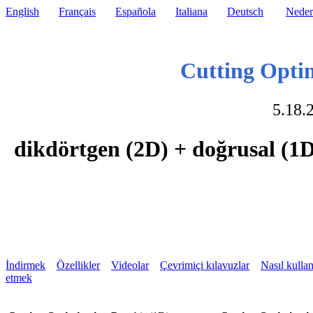
English
Français
Española
Italiana
Deutsch
Neder
Cutting Opti
5.18.
dikdörtgen (2D) + doğrusal (1
İndirmek
Özellikler
Videolar
Çevrimiçi kılavuzlar
Nasıl kullan
etmek