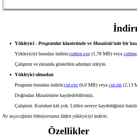
İndi
Yükleyici -
Programlar
klasöründe ve
Masaüstü
'nde bir kıs
Yükleyiciyi buradan indirin:
cutting.exe
(1,78 MB) veya
cutting
Çalıştırın ve ekranda gösterilen adımları izleyin.
Yükleyici olmadan
Programı buradan indirin:
cut.exe
(6,0 MB) veya
cut.zip
(2,13 
Doğrudan
Masaüstüne
kaydedebilirsiniz.
Çalıştırın. Kurulum kiti yok. Lütfen nereye kaydettiğinizi hatırlay
Ne seçeceğinizi bilmiyorsanız lütfen yükleyiciyi indirin.
Özellikler