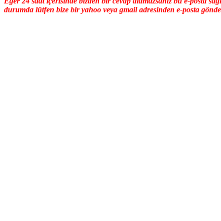
Eğer 24 saat içerisinde bizden bir cevap alamazsanız bu e-posta sağl
durumda lütfen bize bir yahoo veya gmail adresinden e-posta gönde