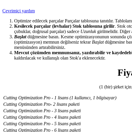
Çevrimiçi yardım
Optimize edilecek parçalar Parçalar tablosuna tanıtılır. Tablola
Kesilecek parçalar (levhalar) Stok tablosuna girilir
. Stok ot
çubuklar, doğrusal parçalar) sadece
Uzunluk
girilmelidir. Diğer 
Başlat
düğmesine basın. Kesme optimizasyonunun sonunda çöz
(optimizasyon) memnun değilseniz tekrar
Başlat
düğmesine basa
menüsünden artırabilirsiniz.
Mevcut çözümden memnunsanız, yazdırabilir ve kaydedebi
kaldırılacak ve kullanışlı olan Stok'a eklenecektir.
Fiy
(1 (bir) şirket iç
Cutting Optimization Pro - 1 lisans (1 kullanıcı, 1 bilgisayar)
Cutting Optimization Pro- 2 lisans paketi
Cutting Optimization Pro - 3 lisans paketi
Cutting Optimization Pro - 4 lisans paketi
Cutting Optimization Pro - 5 lisans paketi
Cutting Optimization Pro - 6 lisans paketi