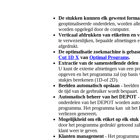
De stukken kunnen elk gewenst forma
geoptimaliseerde onderdelen, worden all
worden opgelegd door de computer.
Verticaal afdrukken van etiketten en 
te verwezenlijken, bepaalde afmetingen e
afgedrukt.
De optimalisatie zoekmachine is geba
Cut 1D X
van
Optimal Programs
.
Extractie van de samenstellende delen 
U kunt de externe afmetingen van een produ
opgeven en het programma zal (op basis v
stukjes berekenen (1D-of 2D).
Beelden automatisch opslaan -
beelden
de tijd van de gerbruiker wordt bespaart.
Automatisch beheer van het DEPOT 
onderdelen van het DEPOT worden autom
programma. Het programma kan uit het
verliezen genereert
.
Mogelijkheid om elk etiket op elk stuk 
door het programma gedrukt/ getoond zal 
klant weer te geven.
Klanten management -
Het programma s