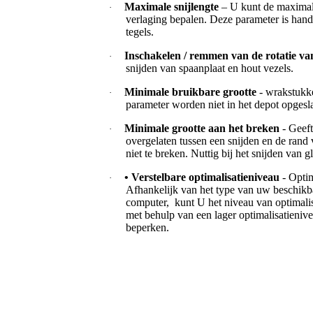
Maximale snijlengte
– U kunt de maximal
·
verlaging bepalen. Deze parameter is han
tegels.
Inschakelen / remmen van de rotatie va
·
snijden van spaanplaat en hout vezels.
Minimale bruikbare grootte
- wrakstukke
·
parameter worden niet in het depot opgesl
Minimale grootte aan het breken
- Geef
·
overgelaten tussen een snijden en de rand
niet te breken. Nuttig bij het snijden van 
• Verstelbare optimalisatieniveau
- Optim
·
Afhankelijk van het type van uw beschikba
computer, kunt U het niveau van optimalis
met behulp van een lager optimalisatieniv
beperken.