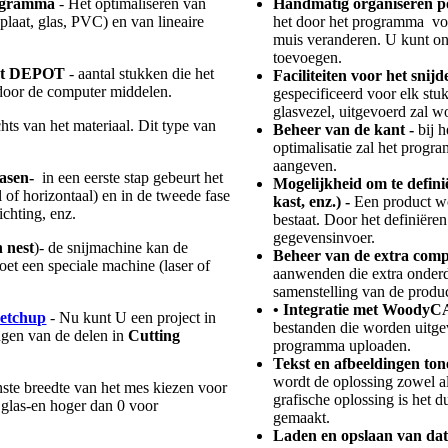
programma
- Het optimaliseren van
Handmatig organiseren po
plaat, glas, PVC) en van lineaire
het door het programma vo
muis veranderen. U kunt ond
toevoegen.
 het DEPOT
- aantal stukken die het
Faciliteiten voor het snij
door de computer middelen.
gespecificeerd voor elk stu
glasvezel, uitgevoerd zal w
chts van het materiaal. Dit type van
Beheer van de kant -
bij 
optimalisatie zal het progr
aangeven.
 fasen-
in een eerste stap gebeurt het
Mogelijkheid om te defini
al of horizontaal) en in de tweede fase
kast, enz.) -
Een product w
ichting, enz.
bestaat. Door het definiëre
gegevensinvoer.
 nest
)- de snijmachine kan de
Beheer van de extra com
et een speciale machine (laser of
aanwenden die extra onderde
samenstelling van de produ
• Integratie met Woody
ketchup
- Nu kunt U een project in
bestanden die worden uit
gen van de delen in
Cutting
programma uploaden.
Tekst en afbeeldingen ton
wordt de oplossing zowel al
ste breedte van het mes kiezen voor
grafische oplossing is het 
 glas-en hoger dan 0 voor
gemaakt.
Laden en opslaan van dat