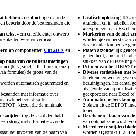
at hebben -
de afmetingen van de
Grafisch oplossing 1D -
re
een beperkt door de
begrenzingen
die
grafieken en in tabellen 
geëxporteerd naar Excel en
van tekst
- om en efficiënter ontwerp
Markering van de niet g
n etiketten worden verticaal
worden gekenmerkt door ve
deze manier kunnen ze gem
seerd op componenten
Cut 2D X
en
Platen afzonderlijk geacc
platen bent, dan kunt U al
op basis van de buitenafmetingen -
stukken van de Bestelling 
ct (kast, stoel, tafel, bureau, enz.)
Printen van het DEPOT 
an formules) de grotte van de
Diverse statistieken met b
berekend en weergegeven ver
 worden automatisch genummerd en
bezuinigingen, het aantal ge
als gevolg van optimalisatie
-
bestanden met informatie over
geëxporteerd naar Excel of
atisch beheerd door het
Automatische berekening 
 DEPOT. kiezen die de minimale
2 platen uit de DEPOT inge
tonen.
te snijden.
Op de te snijden bald
Berekenen / tonen van de 
een string met informatie over de
van optimalisatie wordt voor
Meerdere te snijden blad
taat het invoeren van de naam van
worden afgedrukt 1, 2, 4 of