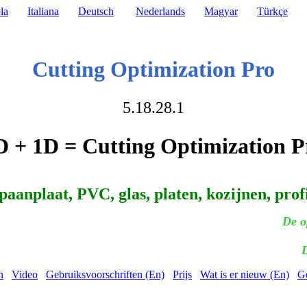
la
Italiana
Deutsch
Nederlands
Magyar
Türkçe
Cutting Optimization Pro
5.18.28.1
D + 1D = Cutting Optimization P
paanplaat, PVC, glas, platen, kozijnen, profi
De op
D
n
Video
Gebruiksvoorschriften (En)
Prijs
Wat is er nieuw (En)
Ge