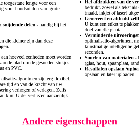
Het afdrukken van de ver
e toegestane lengte voor een
bedrukt, zowel als tekst als
dig voor handsnijden van grote
(naald, inkjet of laser) uit
Genereert en afdrukt zelf
U kunt een etiket te plakke
n snijdende delen
- handig bij het
doel van die plaat
.
Verminderde uitvoerings
n die kleiner zijn dan deze
optimalisatie-algoritmen, m
agen.
kunstmatige intelligentie ge
seconden.
t aan hoeveel eenheden moet worden
Soorten van materialen -
 van de blad om de gesneden stukjes
(glas, hout, spaanplaat, ran
glas en PVC.
Resultaten opslaan /uplo
opslaan en later uploaden.
alisatie-algoritmen zijn erg flexibel.
re tijd en van de kracht van uw
ering verhogen of verlagen. Zelfs
eau kunt U de verliezen aanzienlijk
Andere eigenschappen