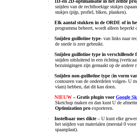
1D-en 2D-optimalisatie in het zelfde 
·
snijden van de rechthoekige stukjes (spaan
stukjes (pijp, profiel, blken, planken).
Elk aantal stukken in de ORDE of in
·
programma beheert, wordt alleen beperkt 
Snijden guillotine type
- van links naar re
·
de snede is zeer gebruikt.
Snijden guillotine type in verschillende
·
snijden uitsluitend in een richting (vertica
bezuinigingen zijn gemaakt op de andere r
Snijden non-guillotine type
(
in vorm van
·
contouren van de onderdelen volgen- U mo
vlam) hebben, dat dit kan doen.
NIEUW
– Gratis plugin voor
Google S
·
Sketchup maken en dan kunt U de afmetin
Optimization pro
exporteren.
Instelbaar mes dikte
– U kunt elke gewen
·
het snijden van materialen (meestal 0 voor
spaanplaat).