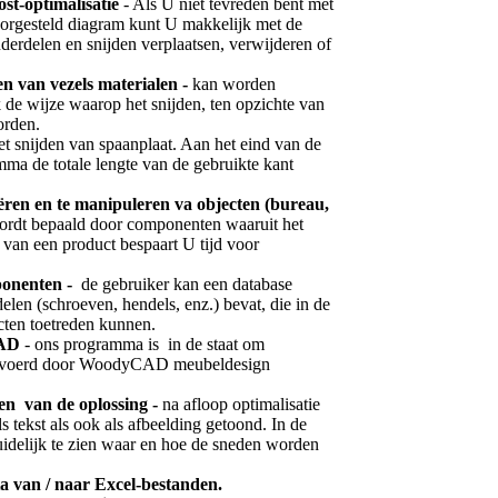
st-optimalisatie
- Als U niet tevreden bent met
orgesteld diagram kunt U makkelijk met de
erdelen en snijden verplaatsen, verwijderen of
den van vezels materialen -
kan worden
k de wijze waarop het snijden, ten opzichte van
orden.
het snijden van spaanplaat. Aan het eind van de
amma de totale lengte van de gebruikte kant
ëren en te manipuleren va objecten (bureau,
ordt bepaald door componenten waaruit het
n van een product bespaart U tijd voor
ponenten -
de gebruiker kan een database
len (schroeven, hendels, enz.) bevat, die in de
cten toetreden kunnen.
CAD
- ons programma is in de staat om
gevoerd door WoodyCAD meubeldesign
en van de oplossing -
na afloop optimalisatie
s tekst als ook als afbeelding getoond. In de
duidelijk te zien waar en hoe de sneden worden
a van / naar Excel-bestanden.