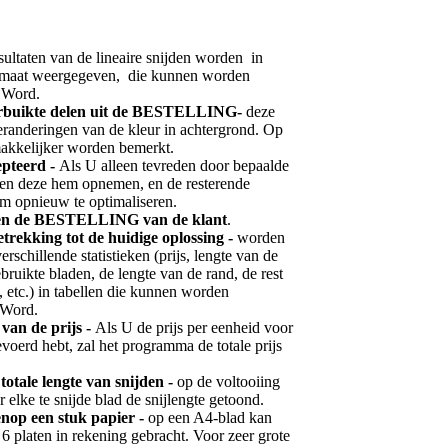
sultaten van de lineaire snijden worden in
formaat weergegeven, die kunnen worden
 Word.
erbuikte delen uit de BESTELLING-
deze
randeringen van de kleur in achtergrond. Op
akkelijker worden bemerkt.
epteerd -
Als U alleen tevreden door bepaalde
leen deze hem opnemen, en de resterende
om opnieuw te optimaliseren.
en de BESTELLING van de klant
.
etrekking tot de huidige oplossing -
worden
schillende statistieken (prijs, lengte van de
bruikte bladen, de lengte van de rand, de rest
, etc.) in tabellen die kunnen worden
 Word.
van de prijs -
Als U de prijs per eenheid voor
voerd hebt, zal het programma de totale prijs
totale lengte van snijden -
op de voltooiing
 elke te snijde blad de snijlengte getoond.
enop een stuk papier -
op een A4-blad kan
 6 platen in rekening gebracht. Voor zeer grote