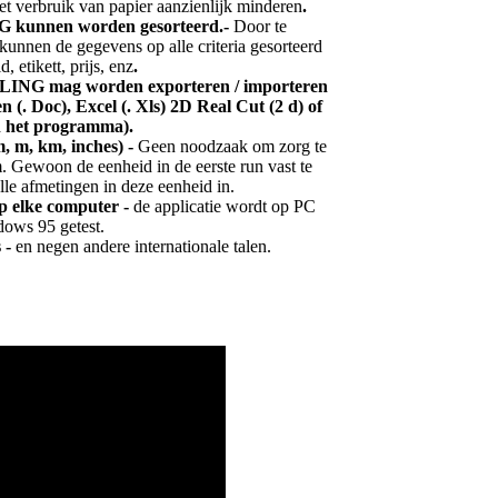
het verbruik van papier aanzienlijk minderen
.
kunnen worden gesorteerd.-
Door te
e kunnen de gegevens op alle criteria gesorteerd
 etikett, prijs, enz
.
LING mag worden exporteren / importeren
 (. Doc), Excel (. Xls) 2D Real Cut (2 d) of
 het programma).
, m, km, inches) -
Geen noodzaak om zorg te
. Gewoon de eenheid in de eerste run vast te
lle afmetingen in deze eenheid in.
p elke computer -
de applicatie wordt op PC
ws 95 getest.
 -
en negen andere internationale talen.