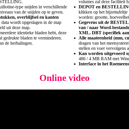
 BESTELLING.
volumes zal deze faciliteit 
uillotine-type snijden in verschillende
DEPOT en BESTELLING 
niveaus van de snijden op te geven.
klikken op het bijzettafeltj
tukken, overblijfsel en kanten
worden: grootte, hoeveelheid,
e data wordt opgeslagen in de map
Gegevens uit de BESTEL
ld uit deze map.
van / naar Word-bestanden
 meerdere identieke bladen hebt, deze
XML. DBT (specifiek aan
l gedrukte bladen te verminderen.
Alle maateenheid (mm, cm
an de herhalingen.
dragen van het meetsysteem
stellen en voer vervolgens a
Kan worden uitgevoerd o
486 / 4 MB RAM met Windo
Interface in het Roemeens
Online video